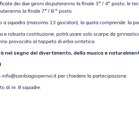
icate dei due gironi disputeranno la finale 3° / 4° posto, le ter
puteranno la finale 7° / 8 ° posto.
o a squadra (massimo 13 giocatori), la quota comprende: la pa
a e robusta costituzione, potrà usare solo scarpe da ginnastica
anno provocato al tappeto di erba sintetica.
rà nel segno del divertimento, della musica e naturalment
I
o
info@sanbiagiopernoi.it
per chiedere la partecipazione.
to di nr. 8 squadre.