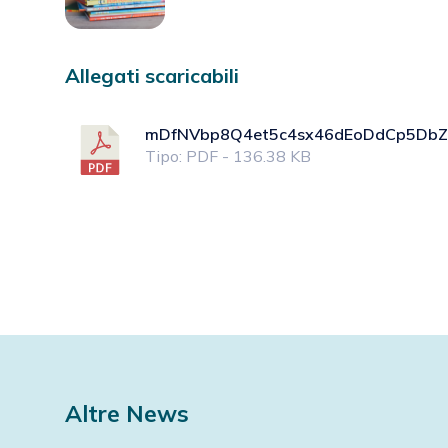
Allegati scaricabili
mDfNVbp8Q4et5c4sx46dEoDdCp5DbZG
Tipo: PDF - 136.38 KB
Altre News