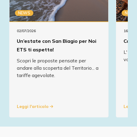
NEWS
NEWS
02/07/2026
16/07/2
Un’estate con San Biagio per Noi
Comun
ETS ti aspetta!
L' As
va in
Scopri le proposte pensate per
andare alla scoperta del Territorio... a
tariffe agevolate.
Leggi l'articolo
Leggi 