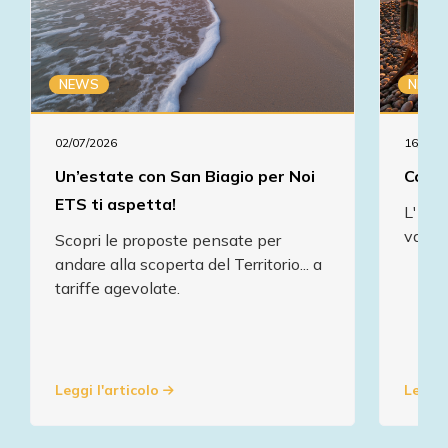
NEWS
NEWS
02/07/2026
16/07/2
Un’estate con San Biagio per Noi
Comun
ETS ti aspetta!
L' As
va in
Scopri le proposte pensate per
andare alla scoperta del Territorio... a
tariffe agevolate.
Leggi l'articolo
Leggi 