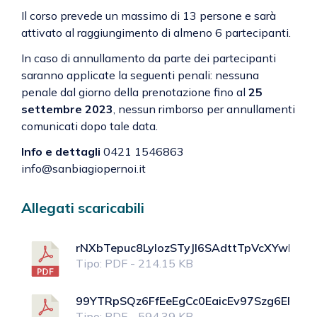
Il corso prevede un massimo di 13 persone e sarà
attivato al raggiungimento di almeno 6 partecipanti.
In caso di annullamento da parte dei partecipanti
saranno applicate la seguenti penali: nessuna
penale dal giorno della prenotazione fino al
25
settembre 2023
, nessun rimborso per annullamenti
comunicati dopo tale data.
Info e dettagli
0421 1546863
info@sanbiagiopernoi.it
Allegati scaricabili
rNXbTepuc8LyIozSTyJI6SAdttTpVcXYwPYpK
Tipo: PDF - 214.15 KB
99YTRpSQz6FfEeEgCc0EaicEv97Szg6EPgrD2
Tipo: PDF - 594.39 KB