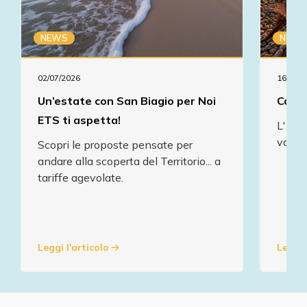
NEWS
NEWS
02/07/2026
16/07/2
Un’estate con San Biagio per Noi
Comun
ETS ti aspetta!
L' As
va in
Scopri le proposte pensate per
andare alla scoperta del Territorio... a
tariffe agevolate.
Leggi l'articolo
Leggi 