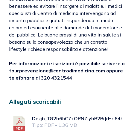
benessere ed evitare l’insorgere di malattie. I medici
specialisti di Centro di medicina intervengono ad
incontri pubblici e gratuiti, rispondendo in modo
chiaro ed esauriente alle domande del moderatore e
del pubblico. Le buone prassi di una vita in salute si
basano sulla consapevolezza che un corretto
lifestyle richiede responsabilità e attenzione!
Per informazioni e iscrizioni è possibile scrivere a
tourprevenzione@centrodimedicina.com oppure
telefonare al 320 4321544
Allegati scaricabili
DezjbJTG2b6hC7xOPNZiybB2BiJrHrI64hJpJsk
Tipo: PDF - 1.36 MB