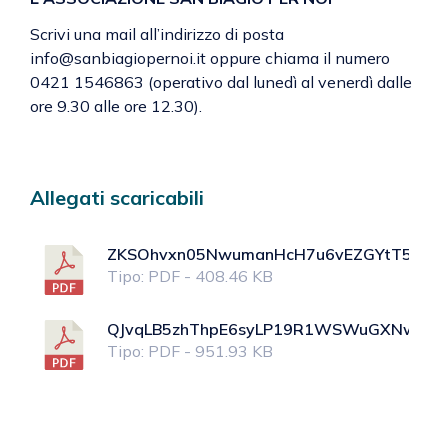
Scrivi una mail all’indirizzo di posta
info@sanbiagiopernoi.it oppure chiama il numero
0421 1546863 (operativo dal lunedì al venerdì dalle
ore 9.30 alle ore 12.30).
Allegati scaricabili
ZKSOhvxn05NwumanHcH7u6vEZGYtT5UgG0
Tipo: PDF - 408.46 KB
QJvqLB5zhThpE6syLP19R1WSWuGXNw8bT
Tipo: PDF - 951.93 KB