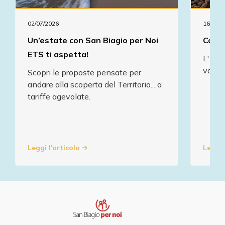
02/07/2026
16/07/2
Un’estate con San Biagio per Noi
Comun
ETS ti aspetta!
L' As
va in
Scopri le proposte pensate per
andare alla scoperta del Territorio... a
tariffe agevolate.
Leggi l'articolo
Leggi 