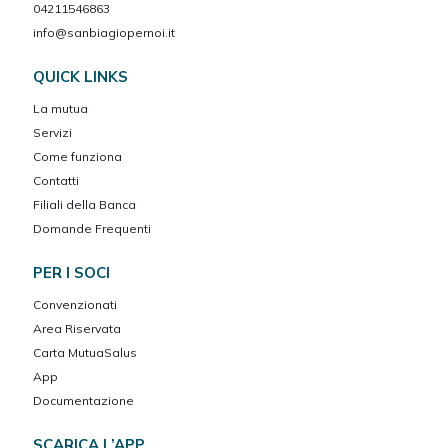
04211546863
info@sanbiagiopernoi.it
QUICK LINKS
La mutua
Servizi
Come funziona
Contatti
Filiali della Banca
Domande Frequenti
PER I SOCI
Convenzionati
Area Riservata
Carta MutuaSalus
App
Documentazione
SCARICA L’APP