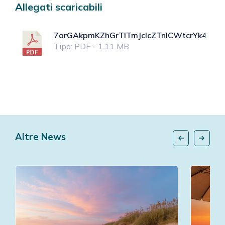
Allegati scaricabili
7arGAkpmKZhGrTlTmJcIcZTnICWtcrYk4dDjM
Tipo: PDF - 1.11 MB
Altre News