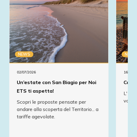
NEWS
NEWS
02/07/2026
16/07/2
Un’estate con San Biagio per Noi
Comun
ETS ti aspetta!
L' As
va in
Scopri le proposte pensate per
andare alla scoperta del Territorio... a
tariffe agevolate.