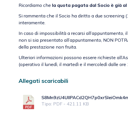
Ricordiamo che
la quota pagata dal Socio è già al
Si rammenta che il Socio ha diritto a due screening (
interamente.
In caso di impossibilità a recarsi all’appuntamento, i
non si sia presentato all’appuntamento, NON POT
della prestazione non fruita.
Ulteriori informazioni possono essere richieste all
(operativo il lunedì, il martedì e il mercoledì dalle or
Allegati scaricabili
S8Mn9zU4UIIPACd2QH7p0xrSIeiOmk4
Tipo: PDF - 421.11 KB