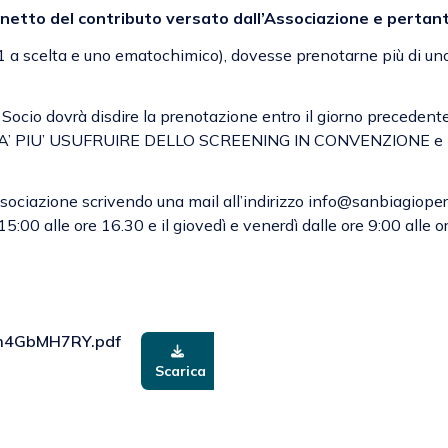
 netto del contributo versato dall’Associazione e pertant
1 a scelta e uno ematochimico), dovesse prenotarne più di uno q
l Socio dovrà disdire la prenotazione entro il giorno precedente
RA’ PIU’ USUFRUIRE DELLO SCREENING IN CONVENZIONE e potr
’Associazione scrivendo una mail all’indirizzo info@sanbiagio
e 15:00 alle ore 16.30 e il giovedì e venerdì dalle ore 9:00 alle o
m4GbMH7RY.pdf
Scarica