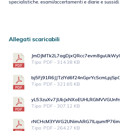
specialistiche, esami/accertamenti e diarie e sussidi.
Allegati scaricabili
JmDJMTk2L7agDjxQRcc7evm8guUkWyPihA4
Tipo: PDF - 314.38 KB
bj5Fj91R6JJTzlYd6f24nGprYcScmLpjSpCo4v
Tipo: PDF - 321.65 KB
yL53zuXv7JUbJxNXoEUHLRGMVVGUnfmYHP
Tipo: PDF - 307.12 KB
rNCHcM3YWG2UNimARG7ILqumfP76m1j2flr
Tipo: PDF - 264.27 KB