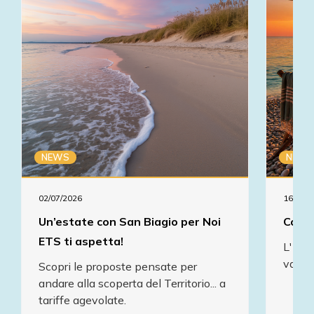
NEWS
NEWS
02/07/2026
16/07/2
Un’estate con San Biagio per Noi
Comun
ETS ti aspetta!
L' As
va in
Scopri le proposte pensate per
andare alla scoperta del Territorio... a
tariffe agevolate.