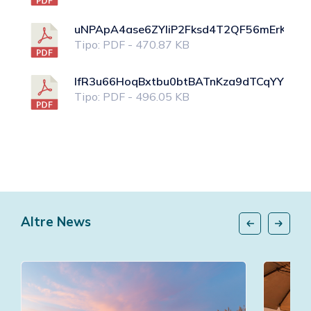
uNPApA4ase6ZYliP2Fksd4T2QF56mErKuFAa
Tipo: PDF - 470.87 KB
lfR3u66HoqBxtbu0btBATnKza9dTCqYY0vChx
Tipo: PDF - 496.05 KB
Altre News