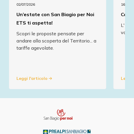
02/07/2026
16/07/2
Un’estate con San Biagio per Noi
Comun
ETS ti aspetta!
L' As
va in
Scopri le proposte pensate per
andare alla scoperta del Territorio... a
tariffe agevolate.
Leggi l'articolo
Leggi 