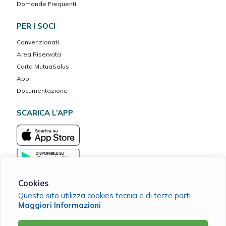
Domande Frequenti
PER I SOCI
Convenzionati
Area Riservata
Carta MutuaSalus
App
Documentazione
SCARICA L’APP
Cookies
Questo sito utilizza cookies tecnici e di terze parti
Maggiori Informazioni
San Biagio per Noi ETS - Iscrizione al RUNTS Rep. N.153955
C.F. 92029980270 |
Cookie Policy
|
Privacy Policy