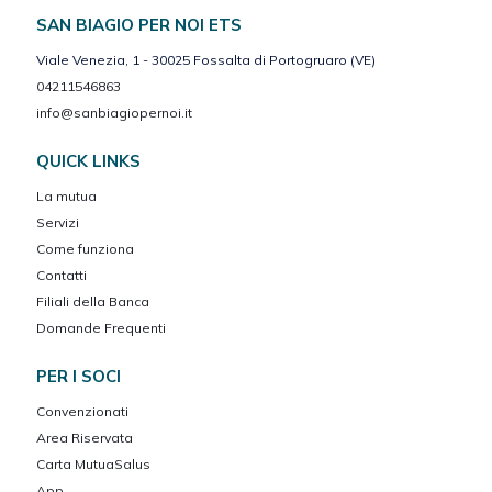
SAN BIAGIO PER NOI ETS
Viale Venezia, 1 - 30025 Fossalta di Portogruaro (VE)
04211546863
info@sanbiagiopernoi.it
QUICK LINKS
La mutua
Servizi
Come funziona
Contatti
Filiali della Banca
Domande Frequenti
PER I SOCI
Convenzionati
Area Riservata
Carta MutuaSalus
App